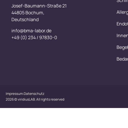
Schim
Josef-Baumann-Straße 21
Aller
44805 Bochum,
Deutschland
Endo
info@bma-labor.de
Innen
+49 (0) 234 / 97830-0
Bege
Beda
Impressum
Datenschutz
2026 © viridiusLAB. All rights reserved