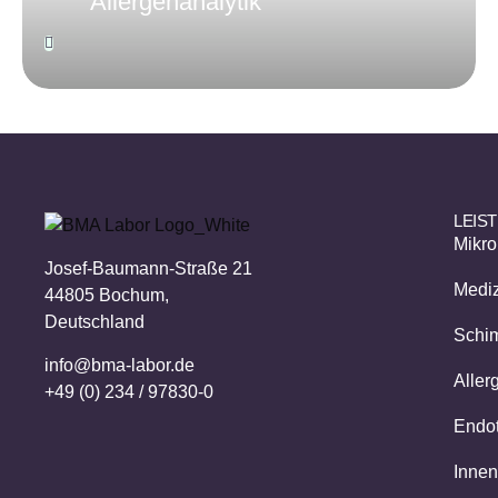
Allergenanalytik
LEIS
Mikro
Josef-Baumann-Straße 21
Mediz
44805 Bochum,
Deutschland
Schim
info@bma-labor.de
Aller
+49 (0) 234 / 97830-0
Endo
Innen